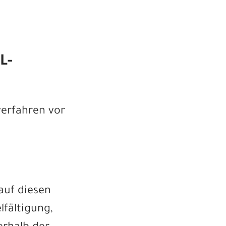
L­
verfahren vor
auf diesen
lfältigung,