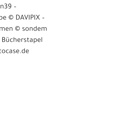
in39 –
ibe © DAVIPIX –
Daumen © sondem
f Bücherstapel
otocase.de