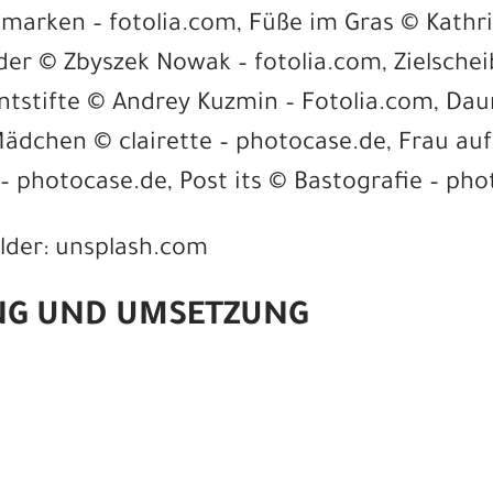
 marken – fotolia.com, Füße im Gras © Kathr
der © Zbyszek Nowak – fotolia.com, Zielsche
untstifte © Andrey Kuzmin – Fotolia.com, 
Mädchen © clairette – photocase.de, Frau au
– photocase.de, Post its © Bastografie – ph
ilder: unsplash.com
NG UND UMSETZUNG