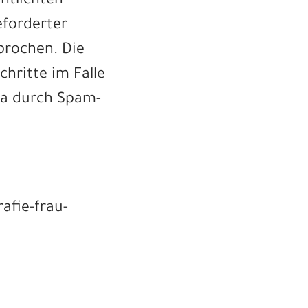
ntlichten
eforderter
prochen. Die
chritte im Falle
wa durch Spam-
afie-frau-