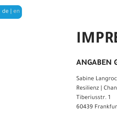
de
|
en
IMPR
ANGABEN G
Sabine Langroc
Resilienz | Cha
Tiberiusstr. 1
60439 Frankfur