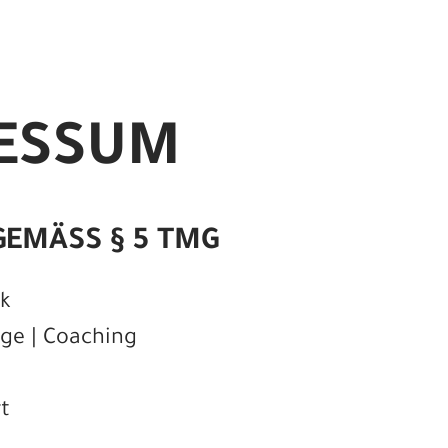
ESSUM
EMÄSS § 5 TMG
k
nge | Coaching
t