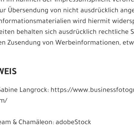
n im Rahmen der Impressumspflicht veröffe
ur Übersendung von nicht ausdrücklich ang
formationsmaterialien wird hiermit widers
eiten behalten sich ausdrücklich rechtliche S
ten Zusendung von Werbeinformationen, et
WEIS
 Sabine Langrock:
https://www.businessfotogr
m/
team & Chamäleon: adobeStock