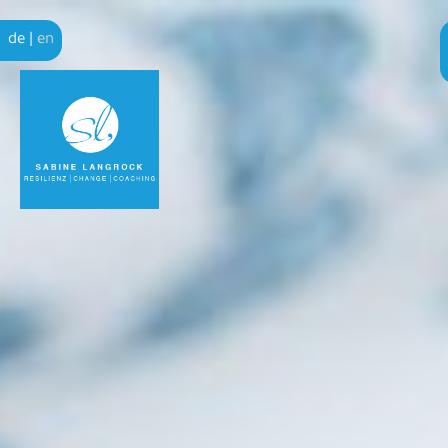
de
|
en