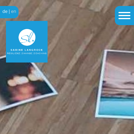
de
|
en