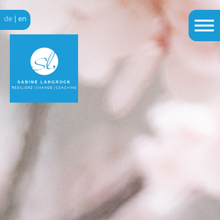
de
|
en